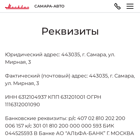
САМАРА-АВТО
Реквизиты
МОДЕЛЬНЫЙ РЯД
ПОКУПАТЕЛЯМ
ВЛАДЕЛЬЦАМ
О КОМПАНИИ
Москвич 3
ВЫБОР АВТОМОБИЛЯ
ТЕХОБСЛУЖИВАНИЕ И РЕМОНТ
ПРАВОВАЯ ИНФОРМАЦИЯ
Юридический адрес: 443035, г. Самара, ул.
Городской кроссовер
Мирная, 3
от 1 344 000 ₽*
Фактический (почтовый) адрес: 443035, г. Самара,
Конфигуратор
Запись на сервис
Реквизиты
ул. Мирная, 3
ГАРАНТИЯ И ПОДДЕРЖКА
ИНН 6312104937 КПП 631201001 ОГРН
Москвич 3e
Автомобили в наличии
Политика обработки персональных данных
Современный электромобиль
1116312001090
от 3 500 000 ₽*
Гарантия
Банковские реквизиты: р/с 407 02 810 202 200
Записаться на тест-драйв
Правила пользования сайтом
006 157 к/с 301 01 810 200 000 000 593 БИК
044525593 В Банке АО “АЛЬФА-БАНК” Г. МОСКВА
ПОКУПКА АВТОМОБИЛЯ
НОВОСТИ
Помощь на дорогах