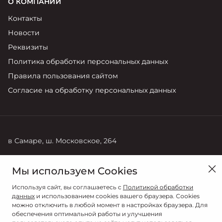
О КОМПАНИИ
Контакты
Новости
Реквизиты
Политика обработки персональных данных
Правила пользования сайтом
Согласие на обработку персональных данных
в Самаре, ш. Московское, 264
Продажи
Мы используем Cookies
8 (846) 269-22-44
Используя сайт, вы соглашаетесь с
Политикой обработки
данных
и использованием cookies вашего браузера. Cookies
можно отключить в любой момент в настройках браузера. Для
обеспечения оптимальной работы и улучшения