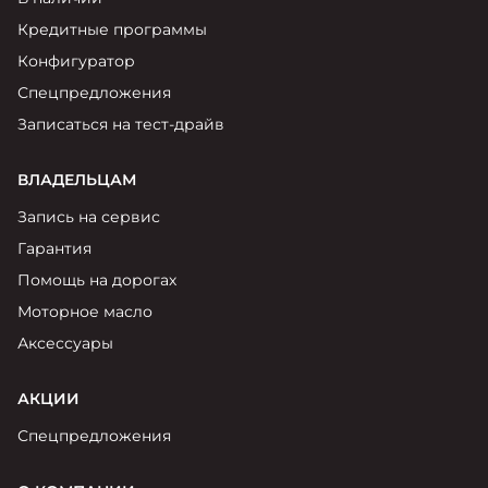
Москвич 6
Яркий динамичный седан
Кредитные программы
от 2 237 000 ₽*
КОНТАКТЫ
Конфигуратор
Кредитные программы
Моторное масло
Спецпредложения
Записаться на тест-драйв
СЕРВИСНЫЕ АКЦИИ
Спецпредложения
Москвич 3 с ручным
ВЛАДЕЛЬЦАМ
управлением (РУ)
Кроссовер, создающий равные
АКСЕССУАРЫ
Запись на сервис
возможности
Калькулятор трейд-ин
Гарантия
от 2 069 000 ₽*
Помощь на дорогах
Страховые программы
Моторное масло
Москвич 8
Практичный семиместный
Аксессуары
кроссовер
от 3 125 000 ₽*
АКЦИИ
Спецпредложения