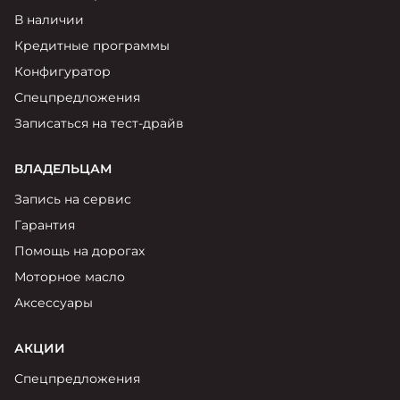
Москвич 6
В наличии
Яркий динамичный седан
от 2 237 000 ₽*
Кредитные программы
КОНТАКТЫ
Кредитные программы
Моторное масло
Конфигуратор
Спецпредложения
СЕРВИСНЫЕ АКЦИИ
Спецпредложения
Записаться на тест-драйв
Москвич 3 с ручным
управлением (РУ)
Кроссовер, создающий равные
АКСЕССУАРЫ
ВЛАДЕЛЬЦАМ
возможности
Калькулятор трейд-ин
Запись на сервис
от 2 069 000 ₽*
Гарантия
Страховые программы
Помощь на дорогах
Москвич 8
Моторное масло
Практичный семиместный
кроссовер
Аксессуары
от 3 125 000 ₽*
АКЦИИ
Спецпредложения