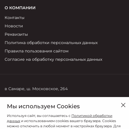
О КОМПАНИИ
Контакты
Новости
Реквизиты
Политика обработки персональных данных
Правила пользования сайтом
Согласие на обработку персональных данных
в Самаре, ш. Московское, 264
Продажи
Мы используем Cookies
8 (846) 269-22-44
Используя сайт, вы соглашаетесь с
Политикой обработки
данных
и использованием cookies вашего браузера. Cookies
можно отключить в любой момент в настройках браузера. Для