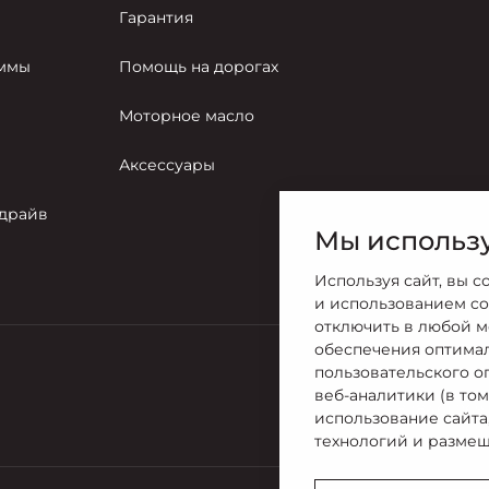
Гарантия
аммы
Помощь на дорогах
Моторное масло
Аксессуары
-драйв
Мы использу
Используя сайт, вы с
и использованием co
отключить в любой м
обеспечения оптима
пользовательского о
Продажи
веб-аналитики (в то
8 (846) 269
использование сайта
технологий и размещ