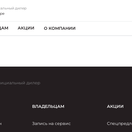
альный дилер
аре
ЦАМ
АКЦИИ
О КОМПАНИИ
ициальный дилер
ВЛАДЕЛЬЦАМ
АКЦИИ
н
Запись на сервис
Спецпредл