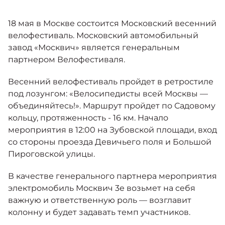
Москвич 6
Яркий динамичный седан
18 мая в Москве состоится Московский весенний
от 2 237 000 ₽*
КОНТАКТЫ
Кредитные программы
Моторное масло
велофестиваль. Московский автомобильный
завод «Москвич» является генеральным
партнером Велофестиваля.
СЕРВИСНЫЕ АКЦИИ
Спецпредложения
Москвич 3 с ручным
Весенний велофестиваль пройдет в ретростиле
управлением (РУ)
Кроссовер, создающий равные
под лозунгом: «Велосипедисты всей Москвы —
АКСЕССУАРЫ
возможности
Калькулятор трейд-ин
объединяйтесь!». Маршрут пройдет по Садовому
от 2 069 000 ₽*
кольцу, протяженность - 16 км. Начало
мероприятия в 12:00 на Зубовской площади, вход
Страховые программы
со стороны проезда Девичьего поля и Большой
Москвич 8
Пироговской улицы.
Практичный семиместный
кроссовер
В качестве генерального партнера мероприятия
от 3 125 000 ₽*
электромобиль Москвич 3е возьмет на себя
важную и ответственную роль — возглавит
колонну и будет задавать темп участников.