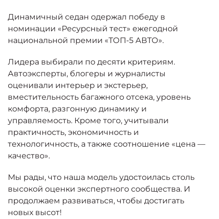
Москвич 6
Яркий динамичный седан
Динамичный седан одержал победу в
от 2 237 000 ₽*
КОНТАКТЫ
номинации «Ресурсный тест» ежегодной
Кредитные программы
Моторное масло
национальной премии «ТОП-5 АВТО».
Лидера выбирали по десяти критериям.
СЕРВИСНЫЕ АКЦИИ
Спецпредложения
Автоэксперты, блогеры и журналисты
Москвич 3 с ручным
управлением (РУ)
оценивали интерьер и экстерьер,
Кроссовер, создающий равные
АКСЕССУАРЫ
вместительность багажного отсека, уровень
возможности
Калькулятор трейд-ин
комфорта, разгонную динамику и
от 2 069 000 ₽*
управляемость. Кроме того, учитывали
практичность, экономичность и
Страховые программы
технологичность, а также соотношение «цена —
Москвич 8
Практичный семиместный
качество».
кроссовер
от 3 125 000 ₽*
Мы рады, что наша модель удостоилась столь
высокой оценки экспертного сообщества. И
продолжаем развиваться, чтобы достигать
новых высот!