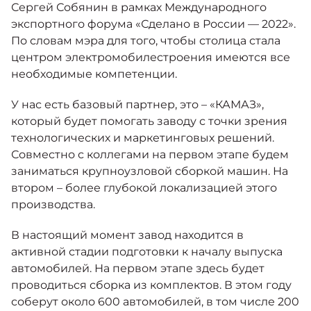
Москвич 6
Сергей Собянин в рамках Международного
Яркий динамичный седан
экспортного форума «Сделано в России — 2022».
от 2 237 000 ₽*
КОНТАКТЫ
По словам мэра для того, чтобы столица стала
Кредитные программы
Моторное масло
центром электромобилестроения имеются все
необходимые компетенции.
СЕРВИСНЫЕ АКЦИИ
Спецпредложения
У нас есть базовый партнер, это – «КАМАЗ»,
Москвич 3 с ручным
управлением (РУ)
который будет помогать заводу с точки зрения
Кроссовер, создающий равные
АКСЕССУАРЫ
технологических и маркетинговых решений.
возможности
Калькулятор трейд-ин
Совместно с коллегами на первом этапе будем
от 2 069 000 ₽*
заниматься крупноузловой сборкой машин. На
втором – более глубокой локализацией этого
Страховые программы
производства.
Москвич 8
Практичный семиместный
кроссовер
В настоящий момент завод находится в
от 3 125 000 ₽*
активной стадии подготовки к началу выпуска
автомобилей. На первом этапе здесь будет
проводиться сборка из комплектов. В этом году
соберут около 600 автомобилей, в том числе 200